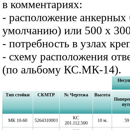
в комментариях:
- расположение анкерных 
умолчанию) или 500 х 300
- потребность в узлах кр
- схему расположения отв
(по альбому КС.МК-14).
Несущ
Тип стойки
СКМТР
№ Чертежа
Высота
Попере
пут
КС
МК 10-60
5264310003
10 м.
59
201.112.500