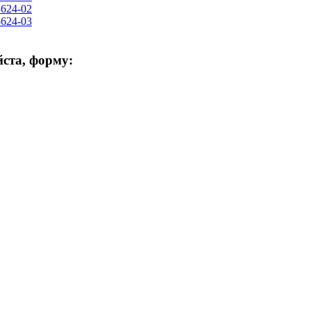
624-02
624-03
ста, форму: