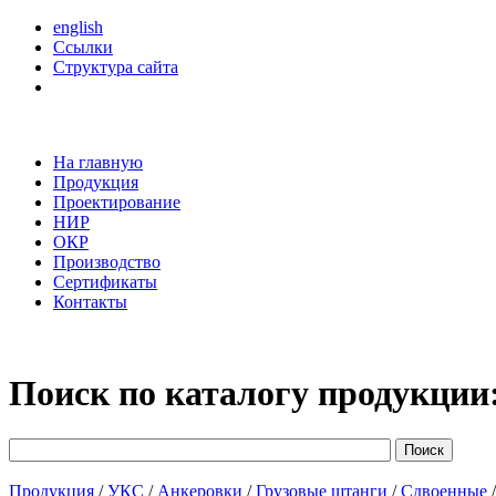
english
Ссылки
Структура сайта
На главную
Продукция
Проектирование
НИР
ОКР
Производство
Сертификаты
Контакты
Поиск по каталогу продукции
Продукция
/
УКС
/
Анкеровки
/
Грузовые штанги
/
Сдвоенные