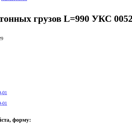
тонных грузов L=990 УКС 005
9-01
9-01
ста, форму: