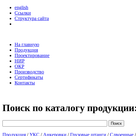
english
Ссылки
Структура сайта
На главную
Продукция
Проектирование
НИР
ОКР
Производство
Сертификаты
Контакты
Поиск по каталогу продукции
Продукция
/
УКС
/
Анкеровки
/
Грузовые штанги
/
Сдвоенные