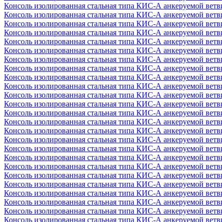
Консоль изолированная стальная типа КИС-А анкеруемой вет
Консоль изолированная стальная типа КИС-А анкеруемой вет
Консоль изолированная стальная типа КИС-А анкеруемой вет
Консоль изолированная стальная типа КИС-А анкеруемой вет
Консоль изолированная стальная типа КИС-А анкеруемой вет
Консоль изолированная стальная типа КИС-А анкеруемой вет
Консоль изолированная стальная типа КИС-А анкеруемой вет
Консоль изолированная стальная типа КИС-А анкеруемой вет
Консоль изолированная стальная типа КИС-А анкеруемой вет
Консоль изолированная стальная типа КИС-А анкеруемой вет
Консоль изолированная стальная типа КИС-А анкеруемой вет
Консоль изолированная стальная типа КИС-А анкеруемой вет
Консоль изолированная стальная типа КИС-А анкеруемой вет
Консоль изолированная стальная типа КИС-А анкеруемой вет
Консоль изолированная стальная типа КИС-А анкеруемой вет
Консоль изолированная стальная типа КИС-А анкеруемой вет
Консоль изолированная стальная типа КИС-А анкеруемой вет
Консоль изолированная стальная типа КИС-А анкеруемой вет
Консоль изолированная стальная типа КИС-А анкеруемой вет
Консоль изолированная стальная типа КИС-А анкеруемой вет
Консоль изолированная стальная типа КИС-А анкеруемой вет
Консоль изолированная стальная типа КИС-А анкеруемой вет
Консоль изолированная стальная типа КИС-А анкеруемой вет
Консоль изолированная стальная типа КИС-А анкеруемой вет
Консоль изолированная стальная типа КИС-А анкеруемой вет